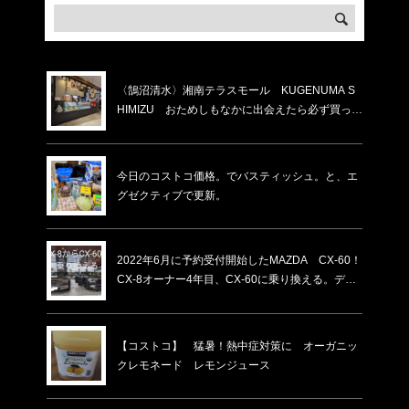
〈鵠沼清水〉湘南テラスモール KUGENUMA S
HIMIZU おためしもなかに出会えたら必ず買った
方がいい。割れと書いてあるけど割れてないもの
がほとんど。賞味期限が少し短いだけ！化粧箱入
りの物より６割ほど安い！いつもあるわけではな
今日のコストコ価格。でバスティッシュ。と、エ
い…
グゼクティブで更新。
2022年6月に予約受付開始したMAZDA CX-60！
CX-8オーナー4年目、CX-60に乗り換える。ディ
ーラーでの下取り価格・納車時期
【コストコ】 猛暑！熱中症対策に オーガニッ
クレモネード レモンジュース