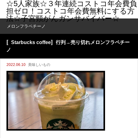
☆5人家族☆３年連続コストコ年会費負
担ゼロ！コストコ年会費無料にする方
法☆子宮頸がんガンサバイバー☆
メロンフラペチーノ
〚Starbucks coffee〛行列→売り切れメロンフラペチー
ノ
2022.06.10
美味しいもの