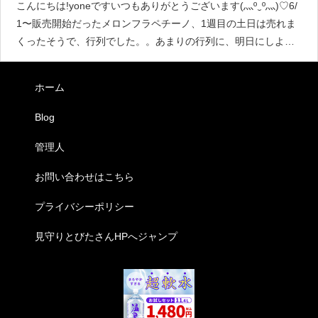
こんにちは!yoneですいつもありがとうございます(灬º‿º灬)♡6/
1〜販売開始だったメロンフラペチーノ、1週目の土日は売れま
くったそうで、行列でした。。あまりの行列に、明日にしよう
と諦めて月曜日に再訪しましたが、朝から売り切れ！！ショッ
ク！他のものを頼ん
ホーム
Blog
管理人
お問い合わせはこちら
プライバシーポリシー
見守りとびたさんHPへジャンプ