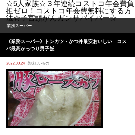
☆5人家族☆３年連続コストコ年会費負
担ゼロ！コストコ年会費無料にする方
法☆子宮頸がんガンサバイバー☆
業務スーパー
《業務スーパー》トンカツ・かつ丼最安おいしい コス
パ最高がっつり男子飯
2022.03.24
美味しいもの