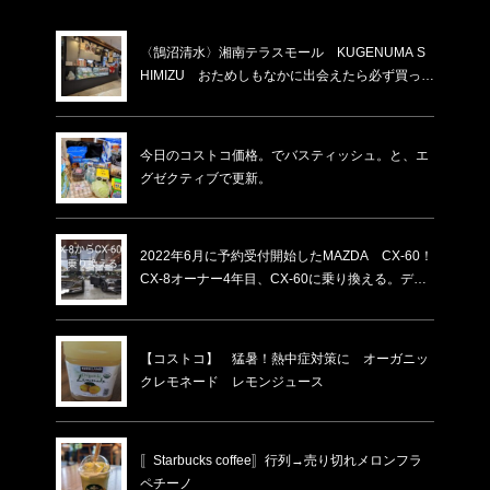
〈鵠沼清水〉湘南テラスモール KUGENUMA S
HIMIZU おためしもなかに出会えたら必ず買った
方がいい。割れと書いてあるけど割れてないもの
がほとんど。賞味期限が少し短いだけ！化粧箱入
りの物より６割ほど安い！いつもあるわけではな
今日のコストコ価格。でバスティッシュ。と、エ
い…
グゼクティブで更新。
2022年6月に予約受付開始したMAZDA CX-60！
CX-8オーナー4年目、CX-60に乗り換える。ディ
ーラーでの下取り価格・納車時期
【コストコ】 猛暑！熱中症対策に オーガニッ
クレモネード レモンジュース
〚Starbucks coffee〛行列→売り切れメロンフラ
ペチーノ