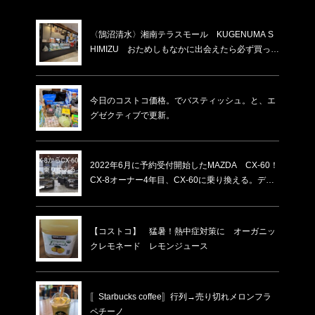
〈鵠沼清水〉湘南テラスモール KUGENUMA S
HIMIZU おためしもなかに出会えたら必ず買った
方がいい。割れと書いてあるけど割れてないもの
がほとんど。賞味期限が少し短いだけ！化粧箱入
りの物より６割ほど安い！いつもあるわけではな
今日のコストコ価格。でバスティッシュ。と、エ
い…
グゼクティブで更新。
2022年6月に予約受付開始したMAZDA CX-60！
CX-8オーナー4年目、CX-60に乗り換える。ディ
ーラーでの下取り価格・納車時期
【コストコ】 猛暑！熱中症対策に オーガニッ
クレモネード レモンジュース
〚Starbucks coffee〛行列→売り切れメロンフラ
ペチーノ