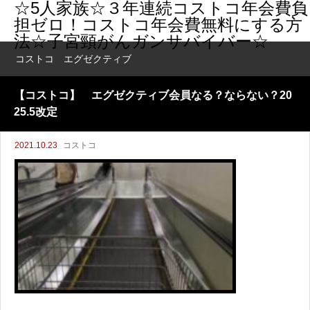
☆5人家族☆３年連続コストコ年会費負
担ゼロ！コストコ年会費無料にする方
法☆子宮頸がんガンサバイバー☆
コストコ エグゼクティブ
【コストコ】 エグゼクティブ会員なる？ならない？20
25.5改定
2021.10.23
コストコ