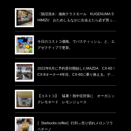
〈鵠沼清水〉湘南テラスモール KUGENUMA S
HIMIZU おためしもなかに出会えたら必ず買った
方がいい。割れと書いてあるけど割れてないもの
がほとんど。賞味期限が少し短いだけ！化粧箱入
りの物より６割ほど安い！いつもあるわけではな
今日のコストコ価格。でバスティッシュ。と、エ
い…
グゼクティブで更新。
2022年6月に予約受付開始したMAZDA CX-60！
CX-8オーナー4年目、CX-60に乗り換える。ディ
ーラーでの下取り価格・納車時期
【コストコ】 猛暑！熱中症対策に オーガニッ
クレモネード レモンジュース
〚Starbucks coffee〛行列→売り切れメロンフラ
ペチーノ