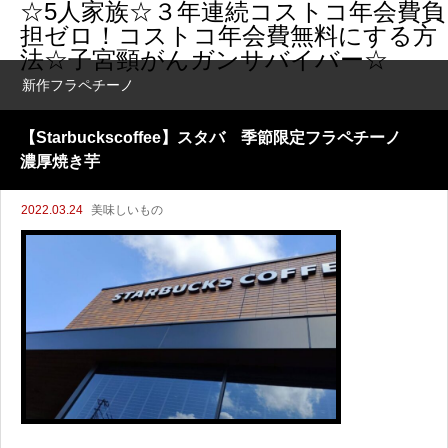
☆5人家族☆３年連続コストコ年会費負
担ゼロ！コストコ年会費無料にする方
法☆子宮頸がんガンサバイバー☆
新作フラペチーノ
【Starbuckscoffee】スタバ 季節限定フラペチーノ
濃厚焼き芋
2022.03.24
美味しいもの