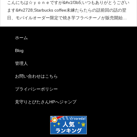
こんにちは☆ｙｏｎｅですが&#x1f3b5;いつもありがとうござい
ます&#x2728;Starbucks coffee未練たらたらの話前回の話の翌
日、モバイルオーダー限定で焼き芋フラペチーノが販売開始で
した。もう行くっきゃない( *
ホーム
Blog
管理人
お問い合わせはこちら
プライバシーポリシー
見守りとびたさんHPへジャンプ