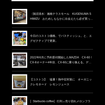
〈鵠沼清水〉湘南テラスモール KUGENUMA S
HIMIZU おためしもなかに出会えたら必ず買った
方がいい。割れと書いてあるけど割れてないもの
がほとんど。賞味期限が少し短いだけ！化粧箱入
りの物より６割ほど安い！いつもあるわけではな
今日のコストコ価格。でバスティッシュ。と、エ
い…
グゼクティブで更新。
2022年6月に予約受付開始したMAZDA CX-60！
CX-8オーナー4年目、CX-60に乗り換える。ディ
ーラーでの下取り価格・納車時期
【コストコ】 猛暑！熱中症対策に オーガニッ
クレモネード レモンジュース
〚Starbucks coffee〛行列→売り切れメロンフラ