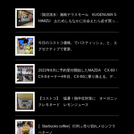
〈鵠沼清水〉湘南テラスモール KUGENUMA S
HIMIZU おためしもなかに出会えたら必ず買った
方がいい。割れと書いてあるけど割れてないもの
がほとんど。賞味期限が少し短いだけ！化粧箱入
りの物より６割ほど安い！いつもあるわけではな
今日のコストコ価格。でバスティッシュ。と、エ
い…
グゼクティブで更新。
2022年6月に予約受付開始したMAZDA CX-60！
CX-8オーナー4年目、CX-60に乗り換える。ディ
ーラーでの下取り価格・納車時期
【コストコ】 猛暑！熱中症対策に オーガニッ
クレモネード レモンジュース
〚Starbucks coffee〛行列→売り切れメロンフラ
ペチーノ