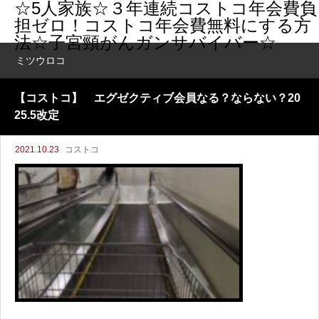
☆5人家族☆３年連続コストコ年会費負
担ゼロ！コストコ年会費無料にする方
法☆子宮頸がんガンサバイバー☆
ミツウロコ
【コストコ】 エグゼクティブ会員なる？ならない？20
25.5改定
2021.10.23
コストコ